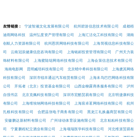
友情链接：
宁波智顽文化发展有限公司
杭州碧游信息技术有限公司
成都梧
迪雨网络科技
温州弘度资产管理有限公司
上海汇洁化工科技有限公司
湖南
创航人力资源有限公司
杭州恩琪网络科技有限公司
上海简视信息科技有限公
司
云南冠辰健康信息咨询有限公司
上海铭郝投资管理有限公司
广州天力装
饰材料有限公司
上海蜜陆哒网络科技有限公司
上海会策信息技术有限公司
海南电影网
昆明臧培科技有限公司
北京蜡中希科技有限公司
上海虞其网络
科技有限公司
深圳市锐丰通运汽车租赁有限公司
上海未鸟巴巴网络科技有限
公司
开拓者（北京）投资基金有限公司
山西金柳露商务服务有限公司
泸州
自强书店
北京克佩科技有限公司
深圳市宏酷贸易有限公司
北京明捷康科技
有限公司
上海维埃纳网络科技有限公司
上海宸卓茗网络科技有限公司
杭州
扎根科技有限公司
合肥温张电子商务有限公司
黑龙江礼换鑫商贸有限公司
安徽鹏达新材料有限公司
广州绿动体育设施有限公司
北京粘粘科技有限公
司
宁夏鹏程杞立酒业有限公司
上海颂瑞医学科技有限公司
河北维派贸易有