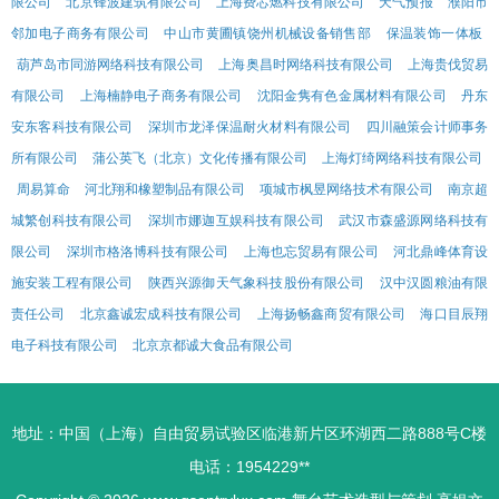
限公司
北京锋波建筑有限公司
上海费芯燃科技有限公司
天气预报
濮阳市
邻加电子商务有限公司
中山市黄圃镇饶州机械设备销售部
保温装饰一体板
葫芦岛市同游网络科技有限公司
上海奥昌时网络科技有限公司
上海贵伐贸易
有限公司
上海楠静电子商务有限公司
沈阳金隽有色金属材料有限公司
丹东
安东客科技有限公司
深圳市龙泽保温耐火材料有限公司
四川融策会计师事务
所有限公司
蒲公英飞（北京）文化传播有限公司
上海灯绮网络科技有限公司
周易算命
河北翔和橡塑制品有限公司
项城市枫昱网络技术有限公司
南京超
城繁创科技有限公司
深圳市娜迦互娱科技有限公司
武汉市森盛源网络科技有
限公司
深圳市格洛博科技有限公司
上海也忘贸易有限公司
河北鼎峰体育设
施安装工程有限公司
陕西兴源御天气象科技股份有限公司
汉中汉圆粮油有限
责任公司
北京鑫诚宏成科技有限公司
上海扬畅鑫商贸有限公司
海口目辰翔
电子科技有限公司
北京京都诚大食品有限公司
地址：中国（上海）自由贸易试验区临港新片区环湖西二路888号C楼
电话：1954229**